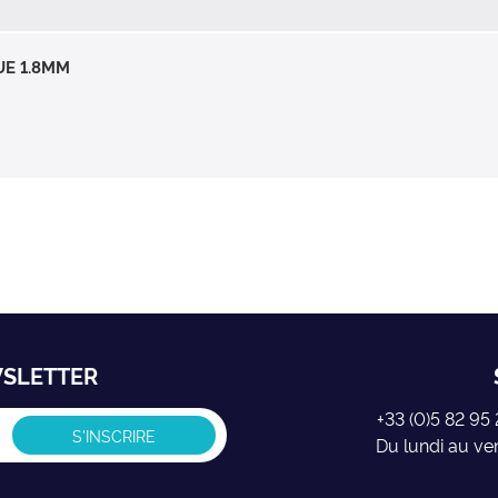
UE 1.8MM
WSLETTER
+33 (0)5 82 9
Du lundi au ve