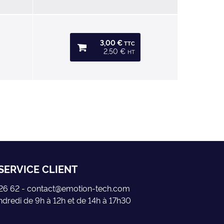
3,00 €
TTC
2,50 €
HT
SERVICE CLIENT
5 26 62 - contact@emotion-tech.com
ndredi de 9h à 12h et de 14h à 17h30