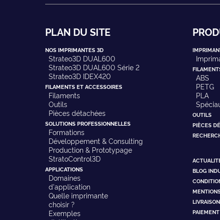
PLAN DU SITE
PROD
NOS IMPRIMANTES 3D
IMPRIMAN
Strateo3D DUAL600
Imprima
Strateo3D DUAL600 Série 2
FILAMENT
Strateo3D IDEX420
ABS
PETG
FILAMENTS ET ACCESSOIRES
Filaments
PLA
Outils
Spécia
Pièces détachées
OUTILS
SOLUTIONS PROFESSIONNELLES
PIÈCES D
Formations
RECHERCH
Développement & Consulting
Production & Prototypage
StratoControl3D
ACTUALIT
APPLICATIONS
BLOG IND
Domaines
CONDITIO
d'application
MENTIONS
Quelle imprimante
LIVRAISO
choisir ?
PAIEMENT
Exemples