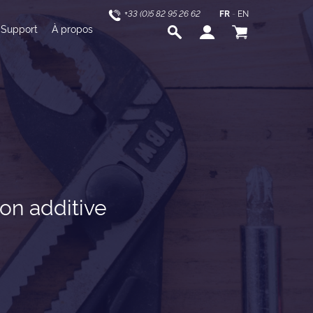
+33 (0)5 82 95 26 62
FR
-
EN
Support
À propos
ion additive