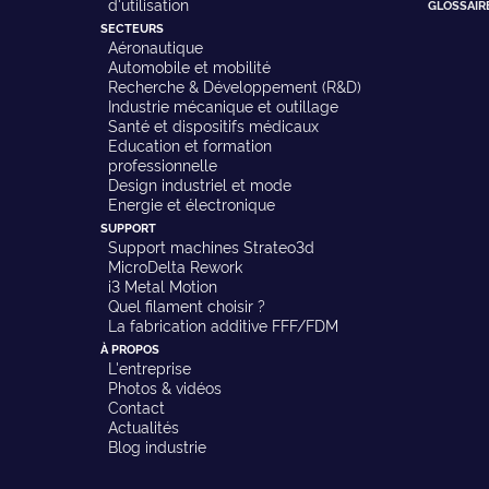
d'utilisation
GLOSSAIR
SECTEURS
Aéronautique
Automobile et mobilité
Recherche & Développement (R&D)
Industrie mécanique et outillage
Santé et dispositifs médicaux
Education et formation
professionnelle
Design industriel et mode
Energie et électronique
SUPPORT
Support machines Strateo3d
MicroDelta Rework
i3 Metal Motion
Quel filament choisir ?
La fabrication additive FFF/FDM
À PROPOS
L'entreprise
Photos & vidéos
Contact
Actualités
Blog industrie