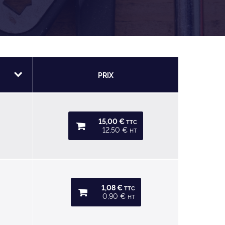
PRIX
15,00 €
TTC
12,50 €
HT
1,08 €
TTC
0,90 €
HT