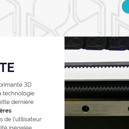
TE
primante 3D
la technologie
ette dernière
ères
de l'utilisateur
ité inégalée.