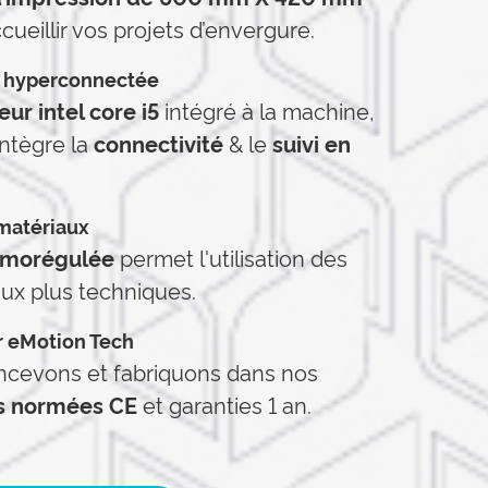
ccueillir vos projets d’envergure.
e hyperconnectée
ur intel core i5
intégré à la machine,
ntègre la
connectivité
& le
suivi en
matériaux
rmorégulée
permet l'utilisation des
ux plus techniques.
r eMotion Tech
ncevons et fabriquons dans nos
s normées CE
et garanties 1 an.