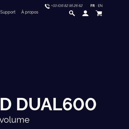
+33 (0)5 82 95 26 62
FR
-
EN
Support
À propos
3D DUAL600
 volume