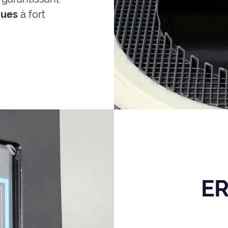
ques
à fort
E