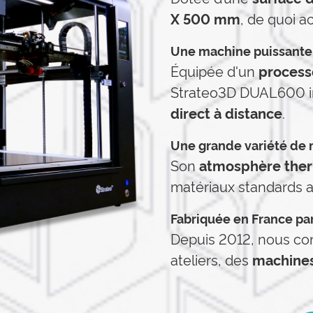
X 500 mm
, de quoi a
Une machine puissant
Équipée d'un
processe
Strateo3D DUAL600 i
direct à distance
.
Une grande variété de 
Son
atmosphère the
matériaux standards a
Fabriquée en France pa
Depuis 2012, nous co
ateliers, des
machine