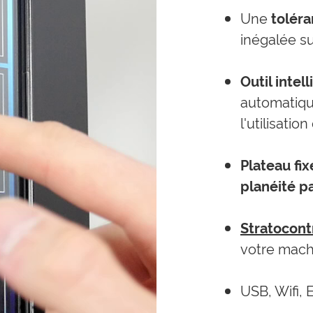
Une
tolér
inégalée s
Outil intel
automatiqu
l'utilisatio
Plateau fix
planéité pa
Stratocont
votre mach
USB, Wifi, 